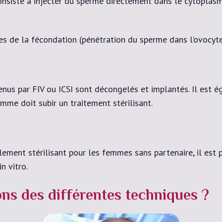
onsiste à injecter du sperme directement dans le cytoplasm
apes de la fécondation (pénétration du sperme dans l’ovocyte
us par FIV ou ICSI sont décongelés et implantés. Il est 
mme doit subir un traitement stérilisant.
lement stérilisant pour les femmes sans partenaire, il est 
n vitro.
ions des différentes techniques ?