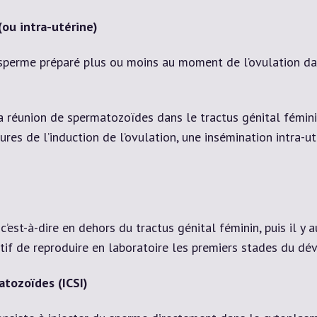
(ou intra-utérine)
e sperme préparé plus ou moins au moment de l’ovulation da
la réunion de spermatozoïdes dans le tractus génital féminin
res de l’induction de l’ovulation, une insémination intra-u
 c’est-à-dire en dehors du tractus génital féminin, puis il y
ctif de reproduire en laboratoire les premiers stades du d
atozoïdes (ICSI)