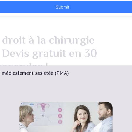
droit à la chirurgie
 Devis gratuit en 30
secondes !
n médicalement assistée (PMA)
Devis Gratuit