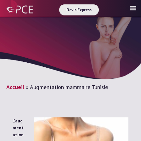
Devis Express
Accueil
»
Augmentation mammaire Tunisie
L’
aug
ment
ation