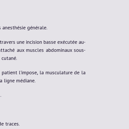
s anesthésie générale.
à travers une incision basse exécutée au-
te attaché aux muscles abdominaux sous-
 cutané.
 patient l’impose, la musculature de la
la ligne médiane.
.
e traces.