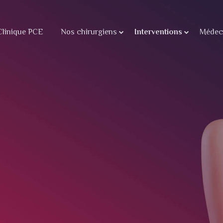
Clinique PCE
Nos chirurgiens
Interventions
Médeci