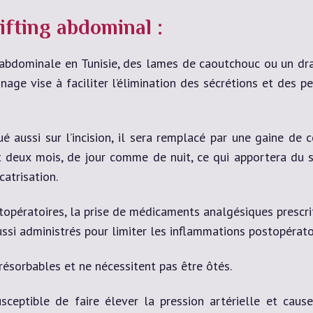
lifting abdominal :
e abdominale en Tunisie, des lames de caoutchouc ou un dra
inage vise à faciliter l’élimination des sécrétions et des 
aussi sur l’incision, il sera remplacé par une gaine de c
t deux mois, de jour comme de nuit, ce qui apportera du 
atrisation.
topératoires, la prise de médicaments analgésiques prescrit
ussi administrés pour limiter les inflammations postopérato
résorbables et ne nécessitent pas être ôtés.
usceptible de faire élever la pression artérielle et caus