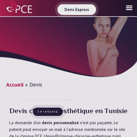
Devis Express
Accueil
»
Devis
Vous avez droit à la chirurgie esthétique
Devis gratuit en 30 secondes !
Devis chirurgie esthétique en Tunisie
Devis Gratuit
La demande d’un
devis personnalisé
n’est pas payante. Le
patient peut envoyer un mail à l’adresse mentionnée sur le site
de la clinique PCE (devis@clinique-chirurgie-esthetique.com)