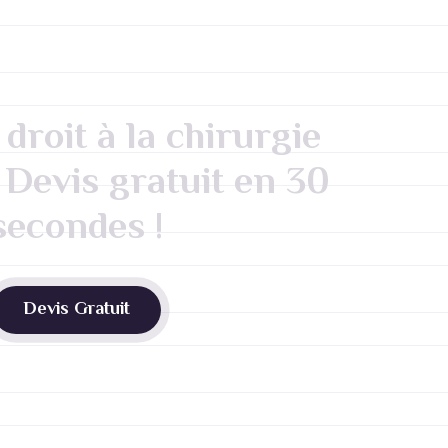
droit à la chirurgie
 Devis gratuit en 30
secondes !
Devis Gratuit