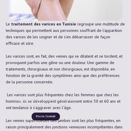
Le
traitement des varices en Tunisie
regroupe une multitude de
techniques qui permettent aux personnes souffrant de l’apparition
des varices de les soigner et de s’en débarrasser de façon
efficace et sûre.
Les varices sont, en fait, des veines qui se dilatent et se tordent, et
provoquent parfois une gêne ou une douleur. Une gamme de
traitements, chirurgicaux et non chirurgicaux, est disponible, en
fonction de la gravité des symptômes ainsi que des préférences
de la personne concernée.
Les varices sont plus fréquentes chez les femmes que chez les
Vous avez droit à la chirurgie esthétique
hommes. Ils se développent généralement entre 30 et 60 ans et
Devis gratuit en 30 secondes !
ont tendance à s’aggraver avec l’âge.
Devis Gratuit
Les veines superficielles des jambes sont les plus fréquentes, en
raison principalement des jonctions veineuses incompétentes dans