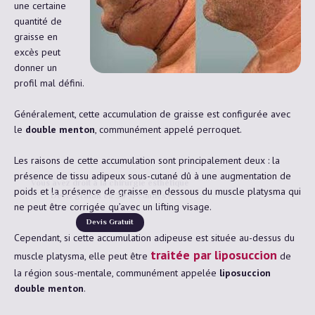
une certaine
quantité de
graisse en
excès peut
donner un
profil mal défini.
Généralement, cette accumulation de graisse est configurée avec
le
double menton
, communément appelé perroquet.
Les raisons de cette accumulation sont principalement deux : la
présence de tissu adipeux sous-cutané dû à une augmentation de
Vous avez droit à la chirurgie esthétique
poids et la présence de graisse en dessous du muscle platysma qui
Devis gratuit en 30 secondes !
ne peut être corrigée qu’avec un lifting visage.
Devis Gratuit
Cependant, si cette accumulation adipeuse est située au-dessus du
traitée par liposuccion
muscle platysma, elle peut être
de
la région sous-mentale, communément appelée
liposuccion
double menton
.