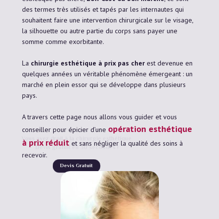
des termes très utilisés et tapés par les internautes qui
souhaitent faire une intervention chirurgicale sur le visage,
la silhouette ou autre partie du corps sans payer une
somme comme exorbitante.
La
chirurgie esthétique à prix pas cher
est devenue en
quelques années un véritable phénomène émergeant : un
marché en plein essor qui se développe dans plusieurs
pays.
A travers cette page nous allons vous guider et vous
opération esthétique
conseiller pour épicier d’une
Vous avez droit à la chirurgie esthétique
à prix réduit
et sans négliger la qualité des soins à
Devis gratuit en 30 secondes !
recevoir.
Devis Gratuit