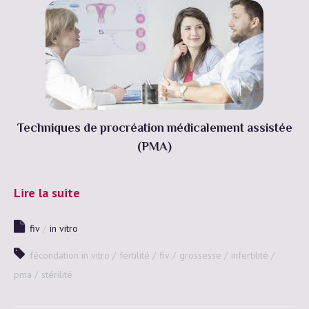
Techniques de procréation médicalement assistée
(PMA)
Lire la suite
fiv
in vitro
fécondation in vitro
fertilité
fiv
grossesse
infertilité
pma
stérilité