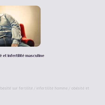
é et infertilité masculine
bésité sur fertilité
infertilité homme
obésité et