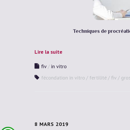
Techniques de procréat
Lire la suite
fiv
in vitro
fécondation in vitro
fertilité
fiv
gro
8 MARS 2019