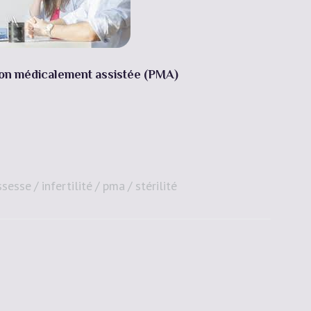
Devis Gratuit
ion médicalement assistée (PMA)
ssesse
infertilité
pma
stérilité