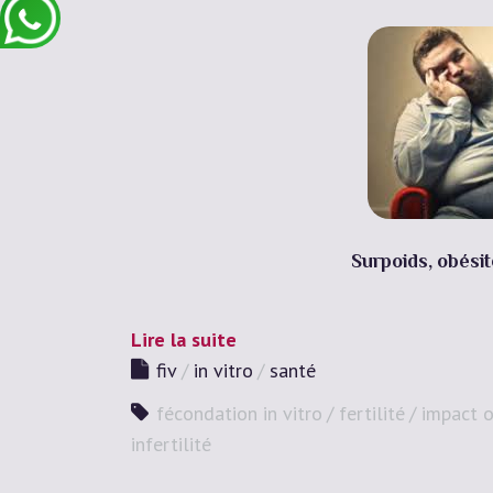
Surpoids, obésit
Lire la suite
fiv
in vitro
santé
fécondation in vitro
fertilité
impact o
infertilité