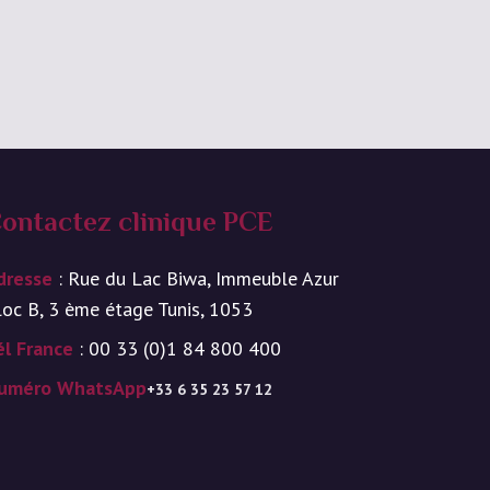
ontactez clinique PCE
dresse
: Rue du Lac Biwa, Immeuble Azur
loc B, 3 ème étage Tunis, 1053
él France
: 00 33 (0)1 84 800 400
uméro WhatsApp
+33 6 35 23 57 12