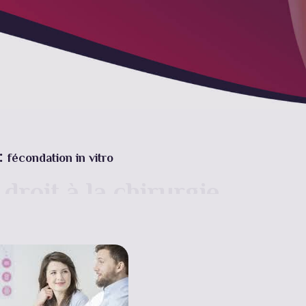
 :
fécondation in vitro
droit à la chirurgie
 Devis gratuit en 30
secondes !