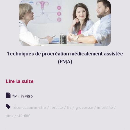
Techniques de procréation médicalement assistée
(PMA)
Lire la suite
fiv
in vitro
fécondation in vitro
fertilité
fiv
grossesse
infertilité
pma
stérilité