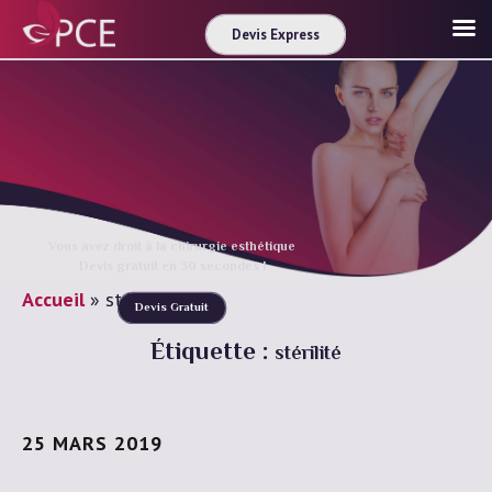
Devis Express
Vous avez droit à la chirurgie esthétique
Devis gratuit en 30 secondes !
Accueil
»
stérilité
Devis Gratuit
Étiquette :
stérilité
25 MARS 2019