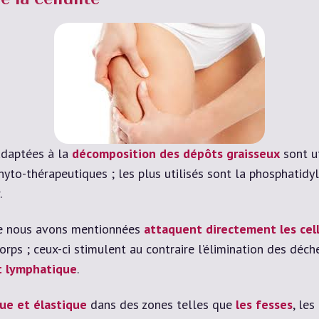
la cellulite
 adaptées à la
décomposition des dépôts graisseux
sont ut
yto-thérapeutiques ; les plus utilisés sont la phosphatidylch
.
que nous avons mentionnées
attaquent directement les cel
orps ; ceux-ci stimulent au contraire l’élimination des déch
et lymphatique
.
que et élastique
dans des zones telles que
les fesses
, les