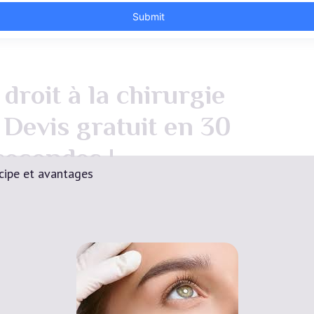
droit à la chirurgie
 Devis gratuit en 30
secondes !
ncipe et avantages
Devis Gratuit