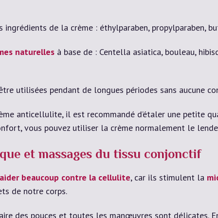
les ingrédients de la crème : éthylparaben, propylparaben, 
mes naturelles
à base de : Centella asiatica, bouleau, hibis
tre utilisées pendant de longues périodes sans aucune con
me anticellulite, il est recommandé d’étaler une petite qua
onfort, vous pouvez utiliser la crème normalement le lende
ique et massages du tissu conjonctif
aider beaucoup contre la cellulite
, car ils stimulent la
mi
hets de notre corps.
laire des pouces et toutes les manœuvres sont délicates. E