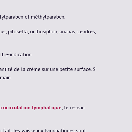
butylparaben et méthylparaben.
cus, pilosella, orthosiphon, ananas, cendres,
tre-indication.
ntité de la crème sur une petite surface. Si
main.
crocirculation lymphatique
, le réseau
n fait, les vaisseaux lymphatiques sont