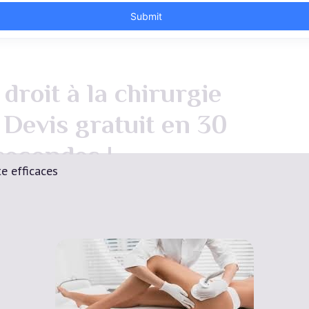
droit à la chirurgie
 Devis gratuit en 30
secondes !
te efficaces
Devis Gratuit