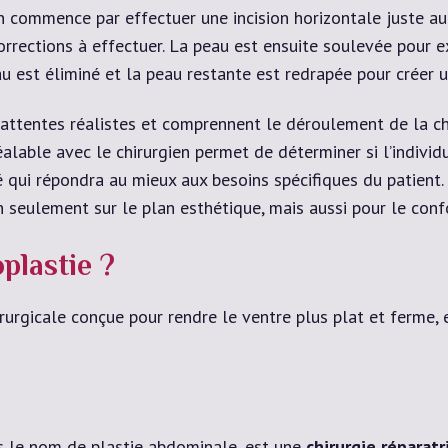
en commence par effectuer une incision horizontale juste a
orrections à effectuer. La peau est ensuite soulevée pour ex
eau est éliminé et la peau restante est redrapée pour créer
 attentes réalistes et comprennent le déroulement de la chi
éalable avec le chirurgien permet de déterminer si l’individ
é qui répondra au mieux aux besoins spécifiques du patient. 
 seulement sur le plan esthétique, mais aussi pour le confo
plastie ?
rurgicale conçue pour rendre le ventre plus plat et ferme, 
s le nom de plastie abdominale, est une
chirurgie réparatr