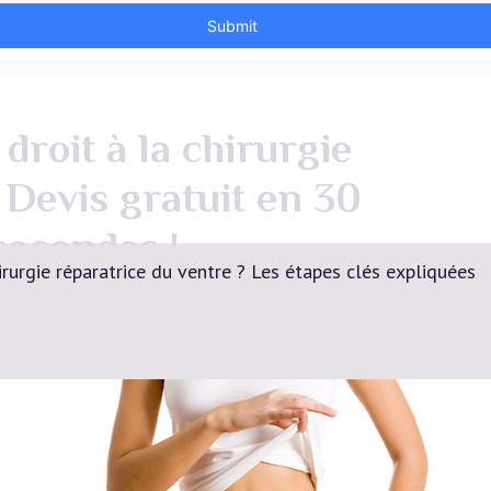
droit à la chirurgie
 Devis gratuit en 30
secondes !
urgie réparatrice du ventre ? Les étapes clés expliquées
Devis Gratuit