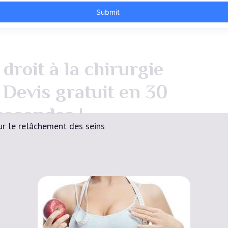
droit à la chirurgie
 Devis gratuit en 30
secondes !
sur le relâchement des seins
Devis Gratuit