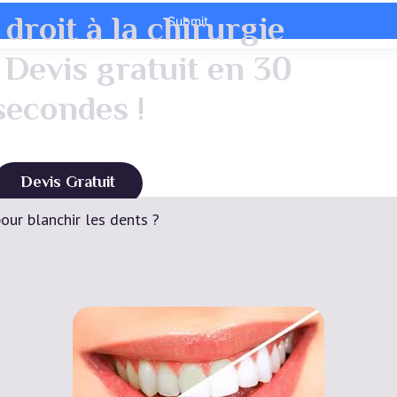
droit à la chirurgie
 Devis gratuit en 30
secondes !
Devis Gratuit
our blanchir les dents ?