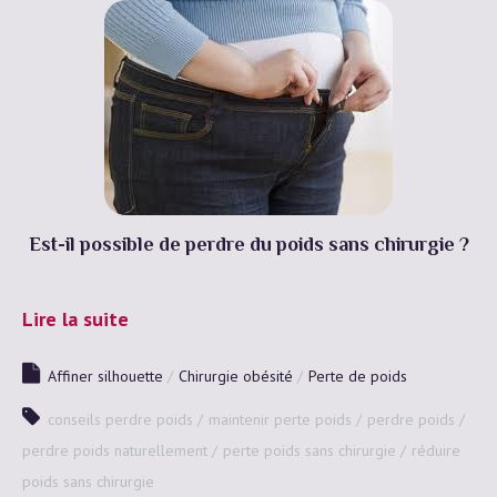
Est-il possible de perdre du poids sans chirurgie ?
Lire la suite
Affiner silhouette
Chirurgie obésité
Perte de poids
conseils perdre poids
maintenir perte poids
perdre poids
perdre poids naturellement
perte poids sans chirurgie
réduire
poids sans chirurgie