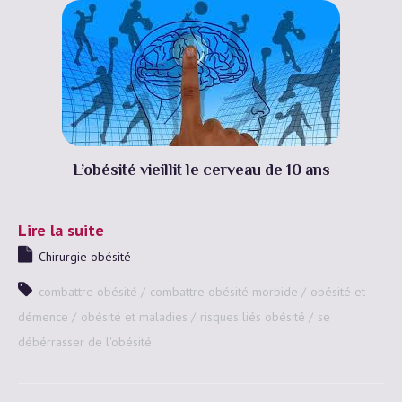
L’obésité vieillit le cerveau de 10 ans
Lire la suite
Chirurgie obésité
combattre obésité
combattre obésité morbide
obésité et
démence
obésité et maladies
risques liés obésité
se
débérrasser de l'obésité