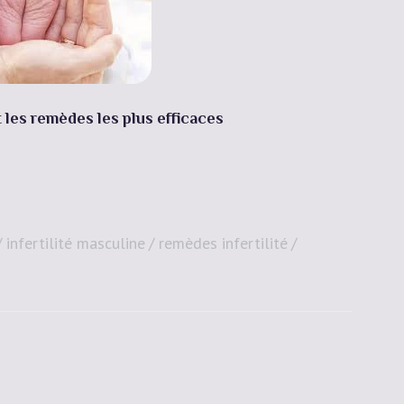
 et les remèdes les plus efficaces
infertilité masculine
remèdes infertilité