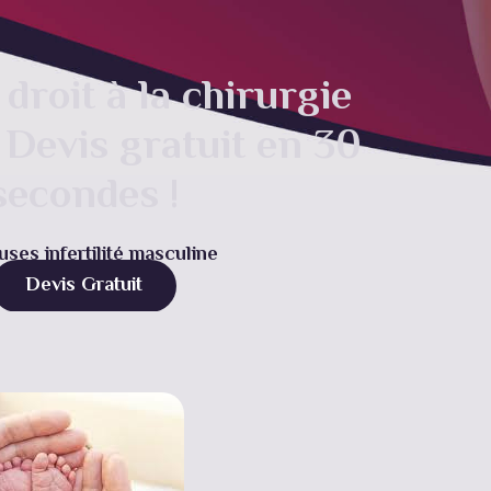
droit à la chirurgie
 Devis gratuit en 30
secondes !
uses infertilité masculine
Devis Gratuit