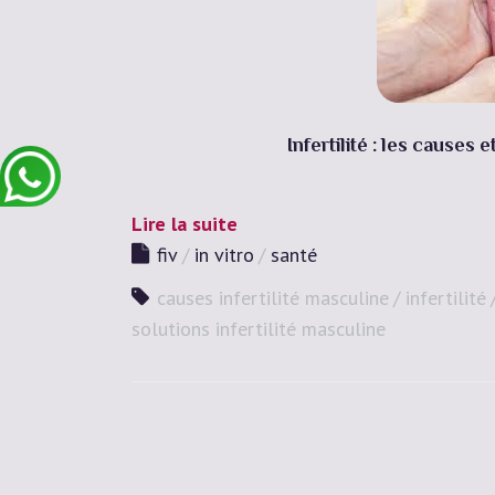
Infertilité : les causes
Lire la suite
fiv
in vitro
santé
causes infertilité masculine
infertilité
solutions infertilité masculine