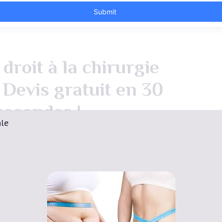
droit à la chirurgie
 Devis gratuit en 30
secondes !
ale
Devis Gratuit