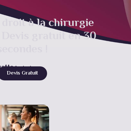
droit à la chirurgie
 Devis gratuit en 30
secondes !
uette :
mincir
Devis Gratuit