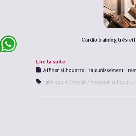
Cardio training très ef
Lire la suite
Affiner silhouette
rajeunissement
rem
faire sport
mincir
modeler silhouette