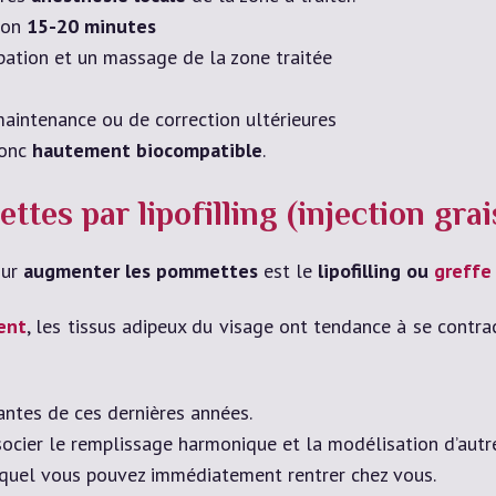
iron
15-20 minutes
pation et un massage de la zone traitée
aintenance ou de correction ultérieures
donc
hautement biocompatible
.
es par lipofilling (injection gra
our
augmenter les pommettes
est le
lipofilling ou
greffe 
ent
, les tissus adipeux du visage ont tendance à se contra
vantes de ces dernières années.
socier le remplissage harmonique et la modélisation d’autre
equel vous pouvez immédiatement rentrer chez vous.