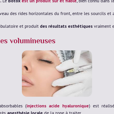
s
.
Le
Botox
est un produit sûr et fiable
, bien connu dans 
eau des rides horizontales du front, entre les sourcils et 
mbulatoire et produit
des résultats esthétiques
vraiment e
tes volumineuses
absorbables (
injections acide hyaluronique
) est réali
près
anesthésie locale
de la zone à traiter.