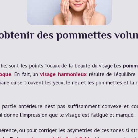
btenir des pommettes volu
pomme
he, sont les points focaux de la beauté du visage.Les
poque
visage harmonieux
. En fait, un
résulte de l’équilibre
ane où se trouvent les yeux, le nez et les pommettes et la z
partie antérieure n’est pas suffisamment convexe et co
i donne l’impression que le visage est fatigué et marqué.
érence, ou pour corriger les asymétries de ces zones si str