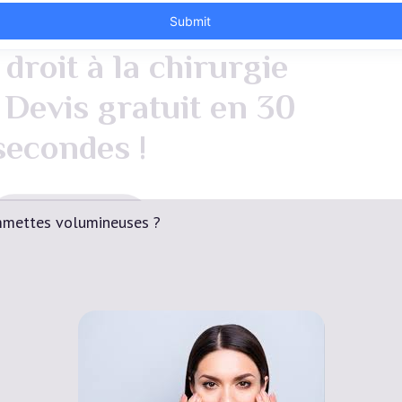
droit à la chirurgie
 Devis gratuit en 30
secondes !
Devis Gratuit
mettes volumineuses ?