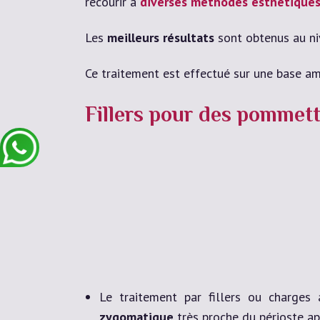
recourir à
diverses méthodes esthétique
Les
meilleurs résultats
sont obtenus au niv
Ce traitement est effectué sur une base a
Fillers pour des pommet
Le traitement par fillers ou charges 
zygomatique
très proche du périoste a