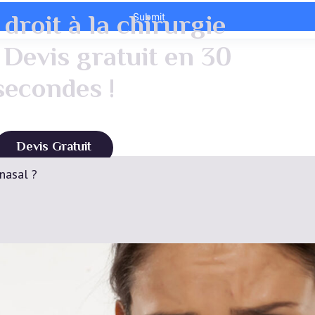
droit à la chirurgie
 Devis gratuit en 30
secondes !
Devis Gratuit
nasal ?